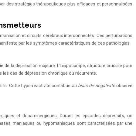
 des stratégies thérapeutiques plus efficaces et personnalisées
ansmetteurs
smission et circuits cérébraux interconnectés. Ces perturbations
e manifeste par les symptômes caractéristiques de ces pathologies.
gie de la dépression majeure. L’hippocampe, structure cruciale pour
s les cas de dépression chronique ou récurrente.
ifs. Cette hyperréactivité contribue au
biais de négativité
observé
rgiques et dopaminergiques. Durant les épisodes dépressifs, on
les phases maniaques ou hypomaniaques sont caractérisées par une