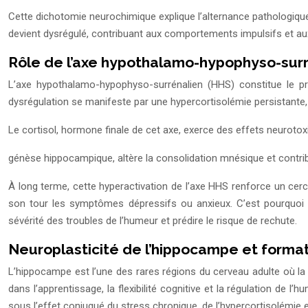
Cette dichotomie neurochimique explique l’alternance pathologique
devient dysrégulé, contribuant aux comportements impulsifs et au
Rôle de l’axe hypothalamo-hypophyso-surr
L’axe hypothalamo-hypophyso-surrénalien (HHS) constitue le pr
dysrégulation se manifeste par une hypercortisolémie persistante, 
Le cortisol, hormone finale de cet axe, exerce des effets neuroto
génèse hippocampique, altère la consolidation mnésique et contrib
À long terme, cette hyperactivation de l’axe HHS renforce un cercle
son tour les symptômes dépressifs ou anxieux. C’est pourquoi d
sévérité des troubles de l’humeur et prédire le risque de rechute.
Neuroplasticité de l’hippocampe et form
L’hippocampe est l’une des rares régions du cerveau adulte où l
dans l’apprentissage, la flexibilité cognitive et la régulation de 
sous l’effet conjugué du stress chronique, de l’hypercortisolémie 