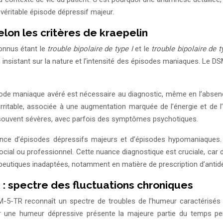
 véritable épisode dépressif majeur.
elon les critères de kraepelin
connus étant le
trouble bipolaire de type I
et le
trouble bipolaire de t
nsistant sur la nature et l’intensité des épisodes maniaques. Le DSM
épisode maniaque avéré est nécessaire au diagnostic, même en l’abs
ritable, associée à une augmentation marquée de l’énergie et de l
t souvent sévères, avec parfois des symptômes psychotiques.
alternance d’épisodes dépressifs majeurs et d’épisodes hypomaniaqu
cial ou professionnel. Cette nuance diagnostique est cruciale, car
apeutiques inadaptées, notamment en matière de prescription d’antid
: spectre des fluctuations chroniques
-5-TR reconnaît un spectre de troubles de l’humeur caractérisés 
ar une humeur dépressive présente la majeure partie du temps pe