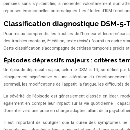
pensées sans s’y identifier, à réorienter volontairement son att
réponses émotionnelles automatiques. Les études d’IRM fonctionnel
Classification diagnostique DSM-5-T
Pour mieux comprendre les troubles de l’humeur et leurs mécanisme
des troubles mentaux, 5ᵉ édition, texte révisé) fournit un cadre st
Cette classification s’accompagne de critères temporels précis et d
Épisodes dépressifs majeurs : critères t
Un épisode dépressif majeur, selon le DSM-5-TR, se définit par
cliniquement significative ou une altération du fonctionnement.
sommeil, les modifications de l’appétit, la fatigue, les difficulté
La sévérité de l’épisode est généralement classée en léger, mo
également en compte leur impact sur la vie quotidienne : capacité
d’orienter vers une prise en charge adaptée, allant de la psychot
Il est important de souligner que la durée des symptômes ne su
(somatiques, iatrogènes, liées à une substance) et tenir compte du 