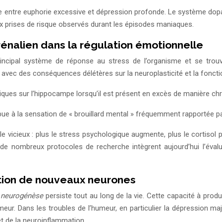
 entre euphorie excessive et dépression profonde. Le système dopam
x prises de risque observés durant les épisodes maniaques.
énalien dans la régulation émotionnelle
incipal système de réponse au stress de l’organisme et se trou
avec des conséquences délétères sur la neuroplasticité et la fonctio
xiques sur l’hippocampe lorsqu’il est présent en excès de manière ch
ue à la sensation de « brouillard mental » fréquemment rapportée par
 vicieux : plus le stress psychologique augmente, plus le cortisol p
e nombreux protocoles de recherche intègrent aujourd’hui l’éval
ation de nouveaux neurones
a
neurogénèse
persiste tout au long de la vie. Cette capacité à prod
l’humeur. Dans les troubles de l’humeur, en particulier la dépression
et de la neuroinflammation.