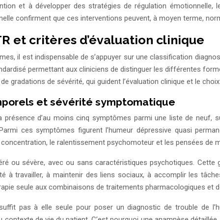
ention et à développer des stratégies de régulation émotionnelle, l
le confirment que ces interventions peuvent, à moyen terme, normali
R et critères d’évaluation clinique
s, il est indispensable de s’appuyer sur une classification diagno
andardisé permettant aux cliniciens de distinguer les différentes for
e gradations de sévérité, qui guident l’évaluation clinique et le choi
emporels et sévérité symptomatique
 la présence d’au moins cinq symptômes parmi une liste de neuf,
 Parmi ces symptômes figurent l’humeur dépressive quasi permanent
s de concentration, le ralentissement psychomoteur et les pensées de 
déré ou sévère, avec ou sans caractéristiques psychotiques. Cett
 à travailler, à maintenir des liens sociaux, à accomplir les tâche
hérapie seule aux combinaisons de traitements pharmacologiques et de
ffit pas à elle seule pour poser un diagnostic de trouble de l’hu
contexte de vie du patient. C’est pourquoi une anamnèse détaillée, a