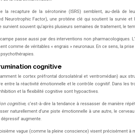
de la recapture de la sérotonine (ISRS) semblent, au-delà de leu
ed Neurotrophic Factor), une protéine clé qui soutient la survie et
e ne survient souvent qu’après plusieurs semaines de traitement, le t
pocampe passe aussi par des interventions non pharmacologiques. L’ac
ent comme de véritables « engrais » neuronaux. En ce sens, la prise 
 psychothérapies.
rumination cognitive
notamment le cortex préfrontal dorsolatéral et ventromédian) aux 
ntre la réactivité émotionnelle et le contrôle cognitif. Dans les tr
ibition et la flexibilité cognitive sont hypoactives.
ion cognitive
, c’est-à-dire la tendance à ressasser de manière répét
er naturellement d’une piste émotionnelle à une autre, le cerveau r
e dépressif augmente.
oisième vague (comme la pleine conscience) visent précisément à mo