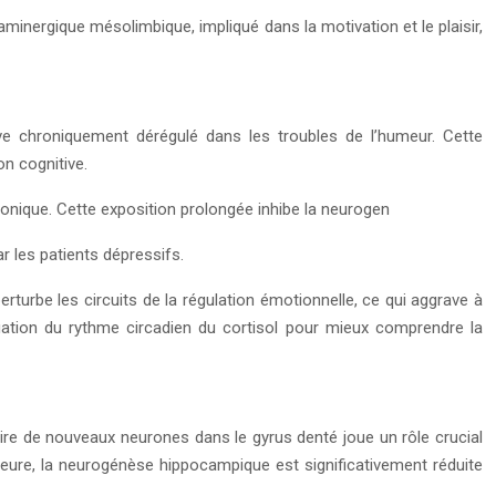
inergique mésolimbique, impliqué dans la motivation et le plaisir,
ve chroniquement dérégulé dans les troubles de l’humeur. Cette
n cognitive.
ronique. Cette exposition prolongée inhibe la neurogen
 les patients dépressifs.
erturbe les circuits de la régulation émotionnelle, ce qui aggrave à
uation du rythme circadien du cortisol pour mieux comprendre la
uire de nouveaux neurones dans le gyrus denté joue un rôle crucial
 majeure, la neurogénèse hippocampique est significativement réduite