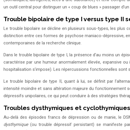
un outil central pour distinguer un « coup de blues » passager d’un
Trouble bipolaire de type I versus type II s
Le trouble bipolaire se décline en plusieurs sous-types, les plus 
distinction entre ces formes de psychose maniaco-dépressive, en i
contemporaines de la recherche clinique.
Dans le trouble bipolaire de type I, la présence d’au moins un 
caractérise par une humeur anormalement élevée, expansive ou ir
hospitalisation s’impose). Les répercussions fonctionnelles son
Le trouble bipolaire de type II, quant à lui, se définit par l’
intensité moindre et sans altération majeure du fonctionnement so
dépressifs unipolaires, ce qui peut conduire à des stratégies thér
Troubles dysthymiques et cyclothymiques 
Au-delà des épisodes francs de dépression ou de manie, le DSM
dysthymique
(ou trouble dépressif persistant) se manifeste p