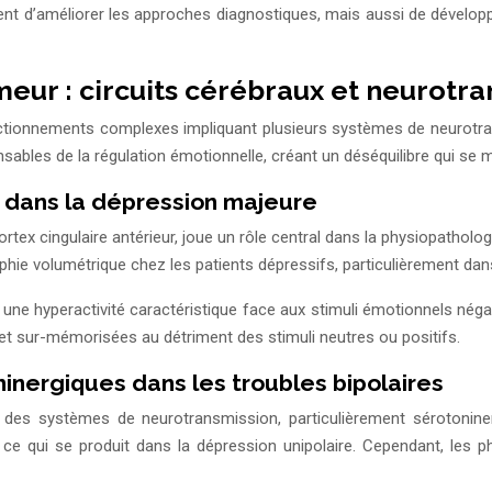
d’améliorer les approches diagnostiques, mais aussi de développer
meur : circuits cérébraux et neurotr
ctionnements complexes impliquant plusieurs systèmes de neurotran
nsables de la régulation émotionnelle, créant un déséquilibre qui s
dans la dépression majeure
tex cingulaire antérieur, joue un rôle central dans la physiopatholo
hie volumétrique chez les patients dépressifs, particulièrement dan
ne hyperactivité caractéristique face aux stimuli émotionnels négat
 et sur-mémorisées au détriment des stimuli neutres ou positifs.
nergiques dans les troubles bipolaires
s des systèmes de neurotransmission, particulièrement sérotonine
e à ce qui se produit dans la dépression unipolaire. Cependant, 