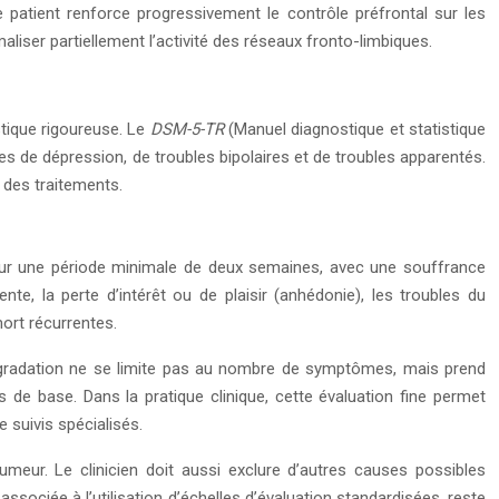
e patient renforce progressivement le contrôle préfrontal sur les
ser partiellement l’activité des réseaux fronto-limbiques.
stique rigoureuse. Le
DSM-5-TR
(Manuel diagnostique et statistique
mes de dépression, de troubles bipolaires et de troubles apparentés.
x des traitements.
 sur une période minimale de deux semaines, avec une souffrance
e, la perte d’intérêt ou de plaisir (anhédonie), les troubles du
mort récurrentes.
e gradation ne se limite pas au nombre de symptômes, mais prend
s de base. Dans la pratique clinique, cette évaluation fine permet
 suivis spécialisés.
meur. Le clinicien doit aussi exclure d’autres causes possibles
ssociée à l’utilisation d’échelles d’évaluation standardisées, reste