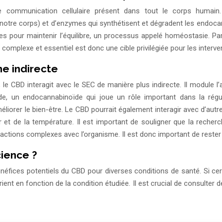
communication cellulaire présent dans tout le corps humain.
notre corps) et d’enzymes qui synthétisent et dégradent les endo
es pour maintenir l’équilibre, un processus appelé homéostasie. Par
e complexe et essentiel est donc une cible privilégiée pour les inte
e indirecte
le CBD interagit avec le SEC de manière plus indirecte. Il module l
mide, un endocannabinoïde qui joue un rôle important dans la rég
méliorer le bien-être. Le CBD pourrait également interagir avec d’au
r et de la température. Il est important de souligner que la reche
eractions complexes avec l’organisme. Il est donc important de reste
cience ?
fices potentiels du CBD pour diverses conditions de santé. Si cer
ient en fonction de la condition étudiée. Il est crucial de consulter