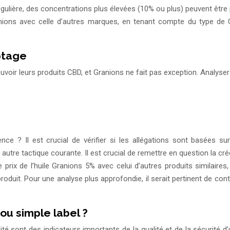
régulière, des concentrations plus élevées (10% ou plus) peuvent êtr
anions avec celle d’autres marques, en tenant compte du type de C
ptage
uvoir leurs produits CBD, et Granions ne fait pas exception. Analyser
nce ? Il est crucial de vérifier si les allégations sont basées su
autre tactique courante. Il est crucial de remettre en question la cr
e prix de l’huile Granions 5% avec celui d’autres produits similai
 du produit. Pour une analyse plus approfondie, il serait pertinent de 
é ou simple label ?
ité sont des indicateurs importants de la qualité et de la sécurité d