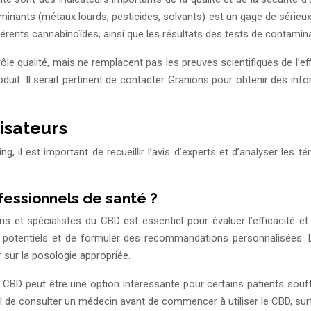
minants (métaux lourds, pesticides, solvants) est un gage de sérieux.
férents cannabinoïdes, ainsi que les résultats des tests de contamina
ôle qualité, mais ne remplacent pas les preuves scientifiques de l’e
oduit. Il serait pertinent de contacter Granions pour obtenir des info
lisateurs
 il est important de recueillir l’avis d’experts et d’analyser les 
ofessionnels de santé ?
 et spécialistes du CBD est essentiel pour évaluer l’efficacité et
ques potentiels et de formuler des recommandations personnalisées
 sur la posologie appropriée.
de CBD peut être une option intéressante pour certains patients souf
el de consulter un médecin avant de commencer à utiliser le CBD, su