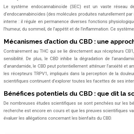
Le système endocannabinoïde (SEC) est un vaste réseau de 
d’endocannabinoïdes (des molécules produites naturellement par 
interne : il régule en permanence diverses fonctions physiologiqu
l’humeur, du sommeil, de l’appétit et de l’inflammation. Ce systèm
Mécanismes d’action du CBD : une approch
Contrairement au THC qui se lie directement aux récepteurs CB1, 
sensibilité. De plus, le CBD inhibe la dégradation de l’ananda
d’anandamide, le CBD peut potentiellement atténuer l’anxiété et a
les récepteurs TRPV1, impliqués dans la perception de la douleu
scientifiques continuent d’explorer toutes les facettes de ses int
Bénéfices potentiels du CBD : que dit la s
De nombreuses études scientifiques se sont penchées sur les béné
recherche est encore en cours et que les preuves scientifiques var
évaluer les allégations concernant les bienfaits du CBD.