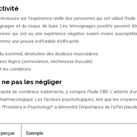
ctivité
écieuses sur l’expérience réelle des personnes qui ont utilisé l’huil
ges et du risque de biais. Les témoignages positifs peuvent être i
onnes qui ont eu une expérience négative soient moins susceptible
mme une preuve irréfutable d’efficacité.
du sommeil, diminution des douleurs musculaires.
ires légers (somnolence, sécheresse buccale).
 les conditions.
 ne pas les négliger
icacité de nombreux traitements, y compris l’huile CBD. L’attente d
armacologique. Les facteurs psychologiques, tels que les croyances
*Frontiers in Psychology* a démontré l’importance de l’effet placebo 
é perçue
Exemple