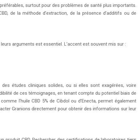
e préférables, surtout pour des problèmes de santé plus importants.
BD, de la méthode d’extraction, de la présence d’additifs ou de
 leurs arguments est essentiel. L’accent est souvent mis sur :
r des études cliniques solides, ou si elles sont exagérées, voire
édibilité de ces témoignages, en tenant compte du potentiel biais de
res, comme l’huile CBD 5% de Cibdol ou d’Enecta, permet également
contacter Granions directement pour obtenir des informations sur leur
’un produit CBD. Rechercher des certifications de laboratoires tiers