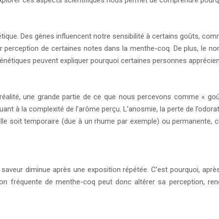
Explorer ces aspects scientifiques nous permet de comprendre pourqu
tique. Des gènes influencent notre sensibilité à certains goûts, c
r perception de certaines notes dans la menthe-coq. De plus, le nombr
énétiques peuvent expliquer pourquoi certaines personnes apprécien
n réalité, une grande partie de ce que nous percevons comme « goût
uant à la complexité de l’arôme perçu. L’anosmie, la perte de l’odor
’elle soit temporaire (due à un rhume par exemple) ou permanente, c
e saveur diminue après une exposition répétée. C’est pourquoi, ap
ation fréquente de menthe-coq peut donc altérer sa perception, ren