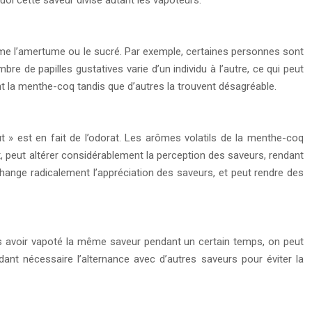
oi cette saveur divise autant les vapoteurs.
omme l’amertume ou le sucré. Par exemple, certaines personnes sont
e de papilles gustatives varie d’un individu à l’autre, ce qui peut
t la menthe-coq tandis que d’autres la trouvent désagréable.
 » est en fait de l’odorat. Les arômes volatils de la menthe-coq
at, peut altérer considérablement la perception des saveurs, rendant
hange radicalement l’appréciation des saveurs, et peut rendre des
rès avoir vapoté la même saveur pendant un certain temps, on peut
dant nécessaire l’alternance avec d’autres saveurs pour éviter la