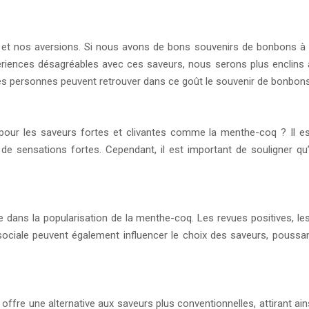
t nos aversions. Si nous avons de bons souvenirs de bonbons à l
riences désagréables avec ces saveurs, nous serons plus enclins à 
s personnes peuvent retrouver dans ce goût le souvenir de bonbons d
e pour les saveurs fortes et clivantes comme la menthe-coq ? Il e
 de sensations fortes. Cependant, il est important de souligner qu’i
dans la popularisation de la menthe-coq. Les revues positives, le
 sociale peuvent également influencer le choix des saveurs, pouss
 offre une alternative aux saveurs plus conventionnelles, attirant ai