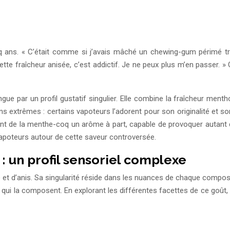
inq ans. « C’était comme si j’avais mâché un chewing-gum périmé tr
te fraîcheur anisée, c’est addictif. Je ne peux plus m’en passer. »
ue par un profil gustatif singulier. Elle combine la fraîcheur ment
s extrêmes : certains vapoteurs l’adorent pour son originalité et son 
nt de la menthe-coq un arôme à part, capable de provoquer autant
apoteurs autour de cette saveur controversée.
 un profil sensoriel complexe
’anis. Sa singularité réside dans les nuances de chaque composant 
ents qui la composent. En explorant les différentes facettes de ce go