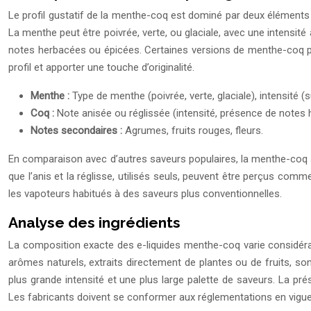
Le profil gustatif de la menthe-coq est dominé par deux éléments pr
La menthe peut être poivrée, verte, ou glaciale, avec une intensité
notes herbacées ou épicées. Certaines versions de menthe-coq peu
profil et apporter une touche d’originalité.
Menthe :
Type de menthe (poivrée, verte, glaciale), intensité (su
Coq :
Note anisée ou réglissée (intensité, présence de notes
Notes secondaires :
Agrumes, fruits rouges, fleurs.
En comparaison avec d’autres saveurs populaires, la menthe-coq se 
que l’anis et la réglisse, utilisés seuls, peuvent être perçus co
les vapoteurs habitués à des saveurs plus conventionnelles.
Analyse des ingrédients
La composition exacte des e-liquides menthe-coq varie considérab
arômes naturels, extraits directement de plantes ou de fruits, son
plus grande intensité et une plus large palette de saveurs. La pré
Les fabricants doivent se conformer aux réglementations en vigueu