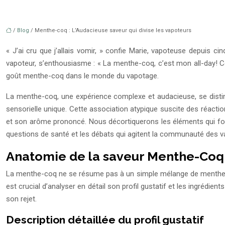
/
Blog
/ Menthe-coq : L’Audacieuse saveur qui divise les vapoteurs
« J’ai cru que j’allais vomir, » confie Marie, vapoteuse depuis c
vapoteur, s’enthousiasme : « La menthe-coq, c’est mon all-day! Cet
goût menthe-coq dans le monde du vapotage.
La menthe-coq, une expérience complexe et audacieuse, se disting
sensorielle unique. Cette association atypique suscite des réaction
et son arôme prononcé. Nous décortiquerons les éléments qui fo
questions de santé et les débats qui agitent la communauté des v
Anatomie de la saveur Menthe-Coq :
La menthe-coq ne se résume pas à un simple mélange de menthe et d
est crucial d’analyser en détail son profil gustatif et les ingrédi
son rejet.
Description détaillée du profil gustatif