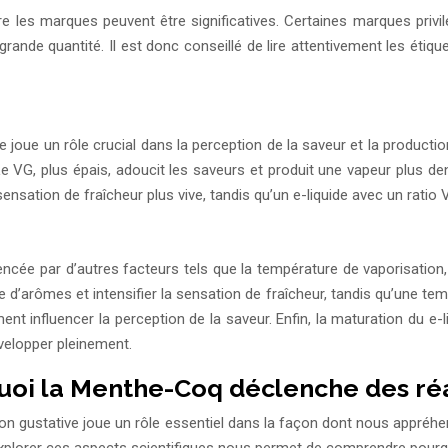
re les marques peuvent être significatives. Certaines marques privi
nde quantité. Il est donc conseillé de lire attentivement les étique
de joue un rôle crucial dans la perception de la saveur et la product
Le VG, plus épais, adoucit les saveurs et produit une vapeur plus d
ensation de fraîcheur plus vive, tandis qu’un e-liquide avec un ratio
ée par d’autres facteurs tels que la température de vaporisation, le 
 d’arômes et intensifier la sensation de fraîcheur, tandis qu’une tem
nt influencer la perception de la saveur. Enfin, la maturation du e-l
velopper pleinement.
quoi la Menthe-Coq déclenche des réa
ion gustative joue un rôle essentiel dans la façon dont nous appréh